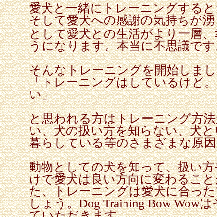
愛犬と一緒にトレーニングすると
そして愛犬への感謝の気持ちが湧
として愛犬との生活がより一層、
うになります。本当に不思議です
そんなトレーニングを開始しまし
「トレーニングはしているけど。
い」
と思われる方はトレーニング方法
い、犬の扱い方を知らない、犬と
暮らしている等のさまざまな原因
動物としての犬を知って、扱い方
けで愛犬は良い方向に変わること
た、トレーニングは愛犬に合った
しょう。
Dog Training Bow Wow
は
ていただきます。